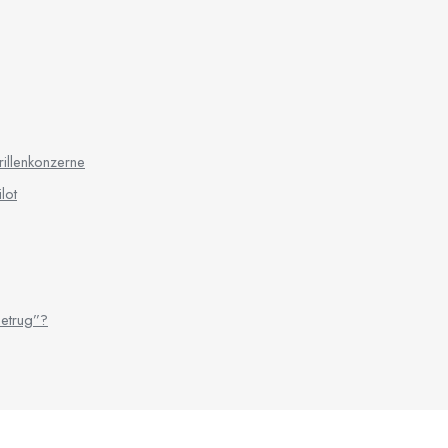
rillenkonzerne
lot
etrug”?