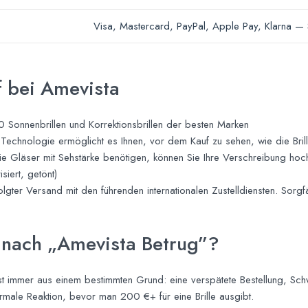
Visa, Mastercard, PayPal, Apple Pay, Klarna —
f bei Amevista
onnenbrillen und Korrektionsbrillen der besten Marken
-Technologie ermöglicht es Ihnen, vor dem Kauf zu sehen, wie die Brill
 Gläser mit Sehstärke benötigen, können Sie Ihre Verschreibung ho
siert, getönt)
ter Versand mit den führenden internationalen Zustelldiensten. Sorgfäl
nach „Amevista Betrug”?
ast immer aus einem bestimmten Grund: eine verspätete Bestellung, Sch
ormale Reaktion, bevor man 200 €+ für eine Brille ausgibt.