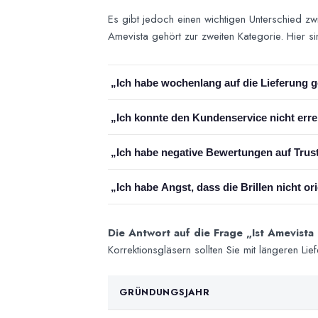
Es gibt jedoch einen wichtigen Unterschied 
Amevista gehört zur zweiten Kategorie. Hier sin
„Ich habe wochenlang auf die Lieferung 
Bei Sonnenbrillen ohne Gläser sind die Liefer
„Ich konnte den Kundenservice nicht err
Labor in Rom maßgefertigt — Schleifen, Monta
Standardprozess jedes Optikers, der Gläser n
In Stoßzeiten (Black Friday, Sommerschlussve
„Ich habe negative Bewertungen auf Trust
Ländern mit Support in 17 Sprachen — die Gr
konzentrieren sich genau auf diese Zeiträume.
Mit über 18.800 Bewertungen und einem Durchs
„Ich habe Angst, dass die Brillen nicht or
unzufriedener Kunden haben. Was ein seriöses U
Trustpilot und bietet konkrete Lösungen an. Si
Amevista ist offiziell autorisierter Händler v
Rechnung, offizieller Markengarantie und Orig
Die Antwort auf die Frage „Ist Amevista
Korrektionsgläsern sollten Sie mit längeren Li
GRÜNDUNGSJAHR