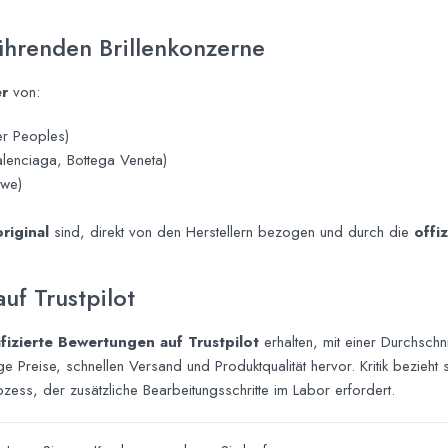
führenden Brillenkonzerne
er
von:
er Peoples)
alenciaga, Bottega Veneta)
ewe)
riginal
sind, direkt von den Herstellern bezogen und durch die
offi
f Trustpilot
fizierte Bewertungen auf Trustpilot
erhalten, mit einer Durchsch
Preise, schnellen Versand und Produktqualität hervor. Kritik bezieht 
Prozess, der zusätzliche Bearbeitungsschritte im Labor erfordert.