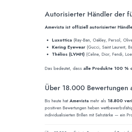
Autorisierter Händler der 
Amevista ist offiziell autorisierter Händl
Luxottica
(Ray-Ban, Oakley, Persol, Oliv
Kering Eyewear
(Gucci, Saint Laurent, B
Thélios (LVMH)
(Celine, Dior, Fendi, Lo
Das bedeutet, dass
alle Produkte 100 % o
Über 18.000 Bewertungen au
Bis heute hat
Amevista
mehr als
18.800 veri
positiven Bewertungen heben wettbewerbsfähige 
individualisierten Brillen mit Sehstärke — ein 