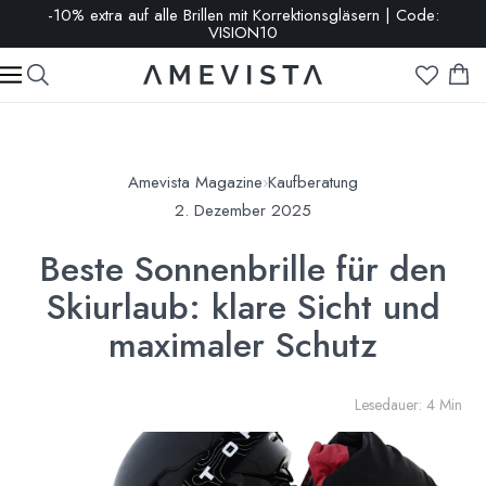
-10% extra auf alle Brillen mit Korrektionsgläsern | Code:
VISION10
Amevista Magazine
›
Kaufberatung
2. Dezember 2025
Beste Sonnenbrille für den
Skiurlaub: klare Sicht und
maximaler Schutz
Lesedauer: 4 Min