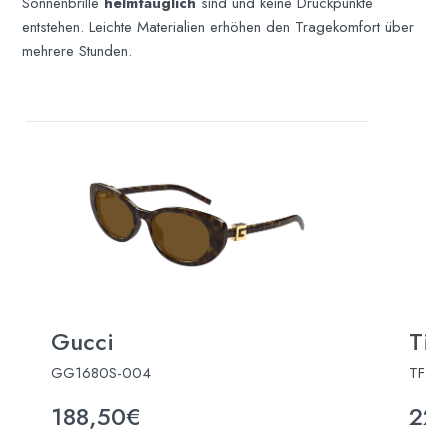
Sonnenbrille
helmtauglich
sind und keine Druckpunkte
entstehen. Leichte Materialien erhöhen den Tragekomfort über
mehrere Stunden.
Gucci
Tif
GG1680S-004
TF31
188,50€
22